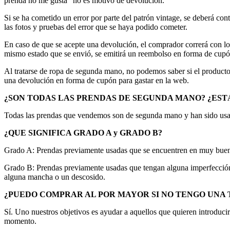
prenda no me gusta" no es motivo de devolución.
Si se ha cometido un error por parte del patrón vintage, se deberá 
las fotos y pruebas del error que se haya podido cometer.
En caso de que se acepte una devolución, el comprador correrá con lo
mismo estado que se envió, se emitirá un reembolso en forma de cupón
Al tratarse de ropa de segunda mano, no podemos saber si el producto 
una devolución en forma de cupón para gastar en la web.
¿SON TODAS LAS PRENDAS DE SEGUNDA MANO? ¿EST
Todas las prendas que vendemos son de segunda mano y han sido us
¿QUE SIGNIFICA GRADO A y GRADO B?
Grado A: Prendas previamente usadas que se encuentren en muy buen e
Grado B: Prendas previamente usadas que tengan alguna imperfección 
alguna mancha o un descosido.
¿PUEDO COMPRAR AL POR MAYOR SI NO TENGO UNA 
Sí. Uno nuestros objetivos es ayudar a aquellos que quieren introdu
momento.