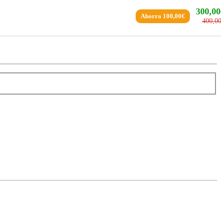
300,00
Ahorra 100,00€
400,0