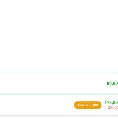
80,00
175,00
Ahorra 25,00€
200,0