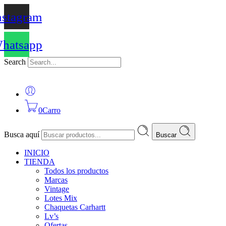
nstagram
hatsapp
Search
0
Carro
Busca aquí
Buscar
INICIO
TIENDA
Todos los productos
Marcas
Vintage
Lotes Mix
Chaquetas Carhartt
Lv’s
Ofertas