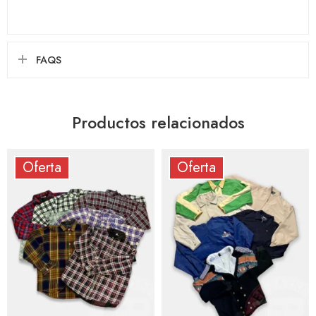
FAQS
Productos relacionados
-20%
-10%
Oferta
Oferta