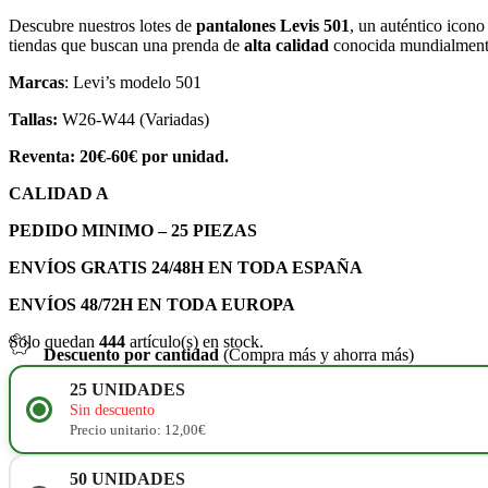
Descubre nuestros lotes de
pantalones Levis 501
, un auténtico icon
tiendas que buscan una prenda de
alta calidad
conocida mundialmente 
Marcas
: Levi’s modelo 501
Tallas:
W26-W44 (Variadas)
Reventa: 20€-60€ por unidad.
CALIDAD A
PEDIDO MINIMO – 25 PIEZAS
ENVÍOS GRATIS 24/48H EN TODA ESPAÑA
ENVÍOS 48/72H EN TODA EUROPA
Solo quedan
444
artículo(s) en stock.
Descuento por cantidad
(Compra más y ahorra más)
25
UNIDADES
Sin descuento
Precio unitario: 12,00€
50
UNIDADES