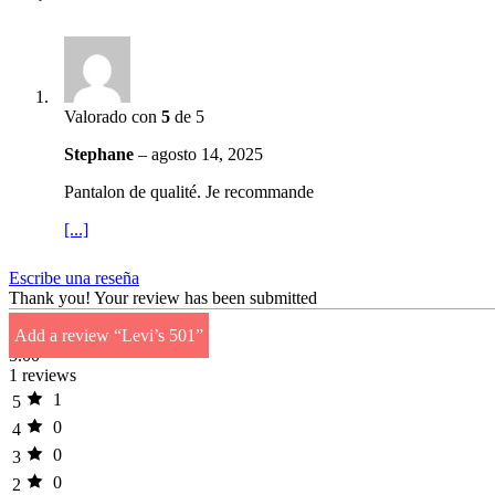
Valorado con
5
de 5
Stephane
–
agosto 14, 2025
Pantalon de qualité. Je recommande
[...]
Escribe una reseña
Thank you!
Your review has been submitted
Add a review “Levi’s 501”
5.00
1 reviews
1
5
0
4
0
3
0
2