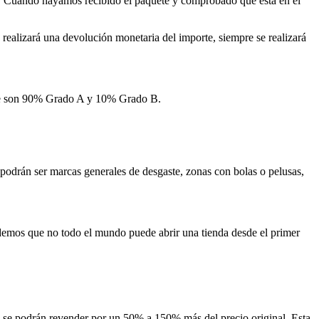
io. Cuando hayamos recibido el paquete y comprobado que está en el
realizará una devolución monetaria del importe, siempre se realizará
age son 90% Grado A y 10% Grado B.
odrán ser marcas generales de desgaste, zonas con bolas o pelusas,
demos que no todo el mundo puede abrir una tienda desde el primer
los se podrán revender por un 50% a 150% más del precio original. Esta