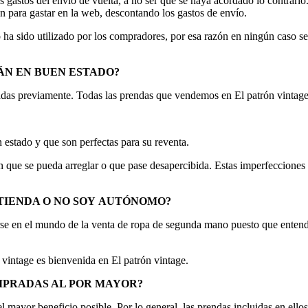
s gastos del envío de vuelta, a no ser que se haya acordado lo contrar
 para gastar en la web, descontando los gastos de envío.
ha sido utilizado por los compradores, por esa razón en ningún caso se 
ÁN EN BUEN
ESTADO?
adas previamente. Todas las prendas que vendemos en El patrón vint
stado y que son perfectas para su reventa.
que se pueda arreglar o que pase desapercibida. Estas imperfecciones p
TIENDA O NO SOY
AUTÓNOMO?
cirse en el mundo de la venta de ropa de segunda mano puesto que enten
a vintage es bienvenida en El patrón vintage.
MPRADAS AL POR
MAYOR?
el mayor beneficio posible. Por lo general, las prendas incluidas en el