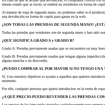
En caso de que se acepte una devolución, el comprador correrá con lo
mismo estado que se envió, se emitirá un reembolso en forma de cupón
Al tratarse de ropa de segunda mano, no podemos saber si el producto 
una devolución en forma de cupón para gastar en la web.
¿SON TODAS LAS PRENDAS DE SEGUNDA MANO? ¿EST
Todas las prendas que vendemos son de segunda mano y han sido us
¿QUE SIGNIFICA GRADO A y GRADO B?
Grado A: Prendas previamente usadas que se encuentren en muy buen e
Grado B: Prendas previamente usadas que tengan alguna imperfección 
alguna mancha o un descosido.
¿PUEDO COMPRAR AL POR MAYOR SI NO TENGO UNA 
Sí. Uno nuestros objetivos es ayudar a aquellos que quieren introdu
momento.
Por ello, cualquier persona que quiera introducirse en la venta de rop
¿A QUÉ PRECIO PUEDO REVENDER LAS PRENDAS CO
Los precios de los lotes están ajustados cuidadosamente para generar 