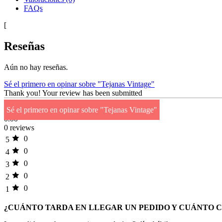
FAQs
[
Reseñas
Aún no hay reseñas.
Sé el primero en opinar sobre "Tejanas Vintage"
Thank you!
Your review has been submitted
Sé el primero en opinar sobre "Tejanas Vintage"
0.00
0 reviews
0
5
0
4
0
3
0
2
0
1
¿CUÁNTO TARDA EN LLEGAR UN PEDIDO Y CUÁNTO 