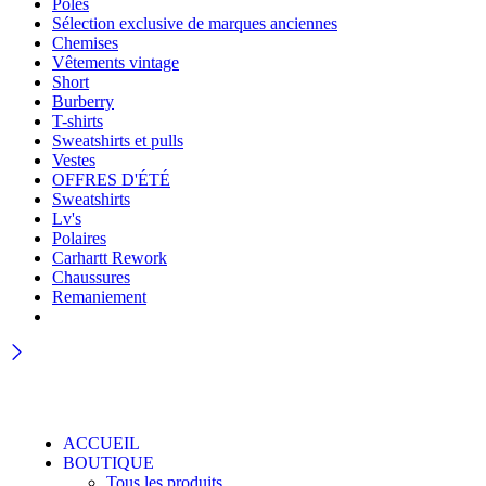
Pôles
Sélection exclusive de marques anciennes
Chemises
Vêtements vintage
Short
Burberry
T-shirts
Sweatshirts et pulls
Vestes
OFFRES D'ÉTÉ
Sweatshirts
Lv's
Polaires
Carhartt Rework
Chaussures
Remaniement
ACCUEIL
BOUTIQUE
Tous les produits