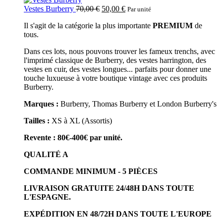
Vestes Burberry
70,00
€
50,00
€
Par unité
Il s'agit de la catégorie la plus importante
PREMIUM
de
tous.
Dans ces lots, nous pouvons trouver les fameux trenchs, avec
l'imprimé classique de Burberry, des vestes harrington, des
vestes en cuir, des vestes longues... parfaits pour donner une
touche luxueuse à votre boutique vintage avec ces produits
Burberry.
Marques :
Burberry, Thomas Burberry et London Burberry's
Tailles :
XS à XL (Assortis)
Revente : 80€-400€ par unité.
QUALITÉ A
COMMANDE MINIMUM - 5 PIÈCES
LIVRAISON GRATUITE 24/48H DANS TOUTE
L'ESPAGNE.
EXPÉDITION EN 48/72H DANS TOUTE L'EUROPE