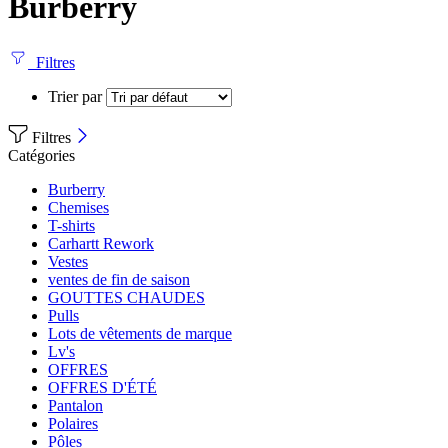
Burberry
Filtres
Trier par
Filtres
Catégories
Burberry
Chemises
T-shirts
Carhartt Rework
Vestes
ventes de fin de saison
GOUTTES CHAUDES
Pulls
Lots de vêtements de marque
Lv's
OFFRES
OFFRES D'ÉTÉ
Pantalon
Polaires
Pôles