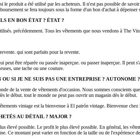
 produit a été utilisé par les acheteurs. Il n'est pas possible de savoir s
oursement se fera toujours sous la forme d'un bon d'achat à dépenser s
LS EN BON ÉTAT ?
ÉTAT ?
 utilisés. précédemment. Tous les vêtements que nous vendons à The V
revente. qui sont parfaits pour la revente.
i peut être réparée ou passée inaperçue. ou passer inaperçue. Il peut s
euses, une tache ou une couture.
 OU SI JE NE SUIS PAS UNE ENTREPRISE ?
AUTONOME ?
e monde de la vente de vêtements d'occasion. Nous sommes conscients que
s le début. tout le monde ne peut pas ouvrir un magasin dès le début.
vêtements vintage est la bienvenue à El patrón vintage. Bienvenue chez 
HETÉS AU DÉTAIL ?
MAJOR ?
 plus élevé possible. Le profit le plus élevé possible. En général, les v
ine. Ce montant peut varier en fonction de la taille ou de l'expérience d