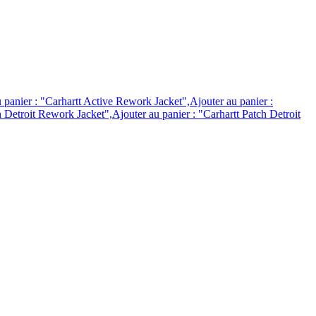
 panier : "Carhartt Active Rework Jacket",Ajouter au panier :
 Detroit Rework Jacket",Ajouter au panier : "Carhartt Patch Detroit