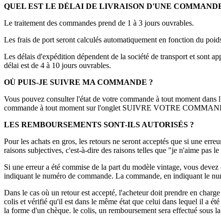
QUEL EST LE DÉLAI DE LIVRAISON D'UNE COMMANDE
Le traitement des commandes prend de 1 à 3 jours ouvrables.
Les frais de port seront calculés automatiquement en fonction du poids d
Les délais d'expédition dépendent de la société de transport et sont app
délai est de 4 à 10 jours ouvrables.
OÙ PUIS-JE SUIVRE MA COMMANDE ?
Vous pouvez consulter l'état de votre commande à tout moment dan
commande à tout moment sur l'onglet SUIVRE VOTRE COMMANDE qui
LES REMBOURSEMENTS SONT-ILS AUTORISÉS ?
Pour les achats en gros, les retours ne seront acceptés que si une err
raisons subjectives, c'est-à-dire des raisons telles que "je n'aime pas l
Si une erreur a été commise de la part du modèle vintage, vous devez
indiquant le numéro de commande. La commande, en indiquant le numér
Dans le cas où un retour est accepté, l'acheteur doit prendre en charge 
colis et vérifié qu'il est dans le même état que celui dans lequel il a é
la forme d'un chèque. le colis, un remboursement sera effectué sous la 