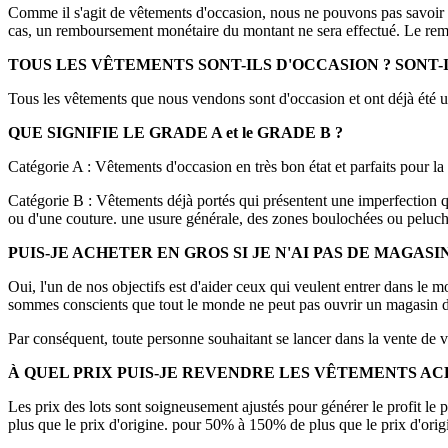
Comme il s'agit de vêtements d'occasion, nous ne pouvons pas savoir si le
cas, un remboursement monétaire du montant ne sera effectué. Le remb
TOUS LES VÊTEMENTS SONT-ILS D'OCCASION ? SONT-I
Tous les vêtements que nous vendons sont d'occasion et ont déjà été
QUE SIGNIFIE LE GRADE A et le GRADE B ?
Catégorie A : Vêtements d'occasion en très bon état et parfaits pour la 
Catégorie B : Vêtements déjà portés qui présentent une imperfection qu
ou d'une couture. une usure générale, des zones boulochées ou peluch
PUIS-JE ACHETER EN GROS SI JE N'AI PAS DE MAGASIN
Oui, l'un de nos objectifs est d'aider ceux qui veulent entrer dans l
sommes conscients que tout le monde ne peut pas ouvrir un magasin dè
Par conséquent, toute personne souhaitant se lancer dans la vente de 
À QUEL PRIX PUIS-JE REVENDRE LES VÊTEMENTS AC
Les prix des lots sont soigneusement ajustés pour générer le profit le
plus que le prix d'origine. pour 50% à 150% de plus que le prix d'orig