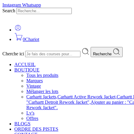
Instagram
Whatsapp
Search
0
Chariot
Cherche ici
Recherche
ACCUEIL
BOUTIQUE
Tous les produits
Marques
Vintage
Mélanger les lots
Carhartt Jackets,Carhartt Active Rework Jacket,Carhartt 
"Carhartt Detroit Rework Jacket",Ajouter au panier : "Ca
Rework Jacket".
Lv's
Offres
BLOGS
ORDRE DES PISTES