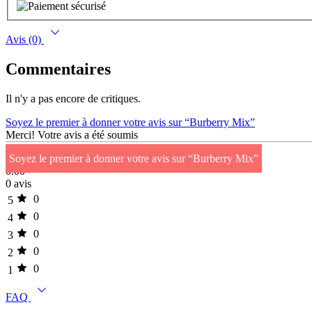
Avis (0)
Commentaires
Il n'y a pas encore de critiques.
Soyez le premier à donner votre avis sur “Burberry Mix”
Merci!
Votre avis a été soumis
Soyez le premier à donner votre avis sur “Burberry Mix”
0.00
0 avis
0
5
0
4
0
3
0
2
0
1
FAQ