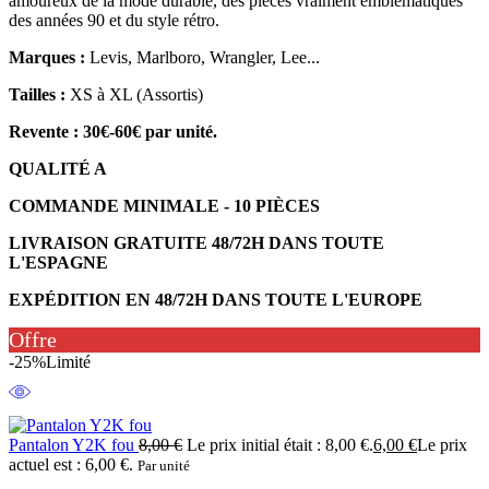
amoureux de la mode durable, des pièces vraiment emblématiques
des années 90 et du style rétro.
Marques :
Levis, Marlboro, Wrangler, Lee...
Tailles :
XS à XL (Assortis)
Revente : 30€-60€ par unité.
QUALITÉ A
COMMANDE MINIMALE - 10 PIÈCES
LIVRAISON GRATUITE 48/72H DANS TOUTE
L'ESPAGNE
EXPÉDITION EN 48/72H DANS TOUTE L'EUROPE
Offre
-25%
Limité
Pantalon Y2K fou
8,00
€
Le prix initial était : 8,00 €.
6,00
€
Le prix
actuel est : 6,00 €.
Par unité