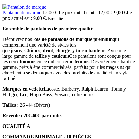
Pantalon de marque
12,00
€
Le prix initial était : 12,00 €.
9,00
€
Le
prix actuel est : 9,00 €.
Par unité
Ensemble de pantalons de première qualité
Découvrez nos
lots de pantalons de marque premium
qui
comprennent une variété de styles tels
que
jeans
,
Chinois
,
droit
,
charge
, y
tir en hauteur
. Avec une
large gamme de
tailles
y
couleurs
Ces pantalons sont conçus pour
les deux
homme
en ce qui concerne
femme.
Des vêtements haut de
gamme, prêts à être commercialisés, parfaits pour les magasins qui
cherchent à se démarquer avec des produits de qualité et un style
raffiné.
Marques en vedette
Lacoste, Burberry, Ralph Lauren, Tommy
Hilfiger, Lee, Hugo Boss, Versace, entre autres.
Tailles :
26 -44 (Divers)
Revente : 20€-60€ par unité.
QUALITÉ A
COMMANDE MINIMALE - 10 PIÈCES