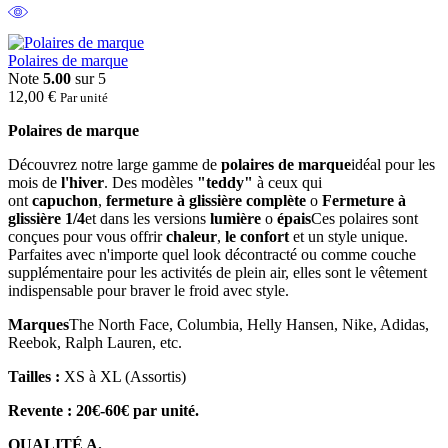
Polaires de marque
Note
5.00
sur 5
12,00
€
Par unité
Polaires de marque
Découvrez notre large gamme de
polaires de marque
idéal pour les
mois de
l'hiver
. Des modèles
"teddy"
à ceux qui
ont
capuchon
,
fermeture à glissière complète
o
Fermeture à
glissière 1/4
et dans les versions
lumière
o
épais
Ces polaires sont
conçues pour vous offrir
chaleur
,
le confort
et un style unique.
Parfaites avec n'importe quel look décontracté ou comme couche
supplémentaire pour les activités de plein air, elles sont le vêtement
indispensable pour braver le froid avec style.
Marques
The North Face, Columbia, Helly Hansen, Nike, Adidas,
Reebok, Ralph Lauren, etc.
Tailles :
XS à XL (Assortis)
Revente : 20€-60€ par unité.
QUALITÉ A.