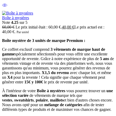
Boîte à mystères
Note
4.25
sur 5
60,00
€
Le prix initial était : 60,00 €.
40,00
€
Le prix actuel est :
40,00 €.
Par unité
Boîte mystère de 3 unités de marque Premium :
Ce coffret exclusif comprend
3 vêtements de marque haut de
gamme
spécialement sélectionnés pour vous offrir une excellente
opportunité de revente. Grâce à notre expérience de plus de
5 ans
de
vêtements vintage et de revente via des plateformes web, nous vous
garantissons qu'au minimum, vous pourrez générer des revenus de
plus en plus importants.
X1,5 du revenu
avec chaque lot, et même
un
X4
pour la revente ! Cela signifie que chaque vêtement peut
générer entre
15€ y 100€
le prix de revente par unité.
À l'intérieur de votre
Boîte à mystères
vous pourrez trouver un
une
sélection variée
de vêtements de marque tels que
vestes
,
sweatshirts
,
polaire
,
maillots
et bien d'autres choses encore.
Nous avons opté pour un
mélange de catégories
afin de tester
différents types de produits et de maximiser vos chances de gagner.