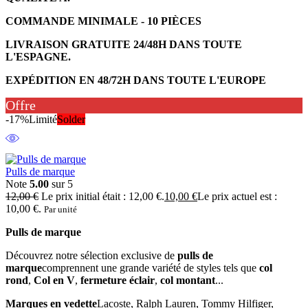
COMMANDE MINIMALE - 10 PIÈCES
LIVRAISON GRATUITE 24/48H DANS TOUTE
L'ESPAGNE.
EXPÉDITION EN 48/72H DANS TOUTE L'EUROPE
Offre
-17%
Limité
Solder
Pulls de marque
Note
5.00
sur 5
12,00
€
Le prix initial était : 12,00 €.
10,00
€
Le prix actuel est :
10,00 €.
Par unité
Pulls de marque
Découvrez notre sélection exclusive de
pulls de
marque
comprennent une grande variété de styles tels que
col
rond
,
Col en V
,
fermeture éclair
,
col montant
...
Marques en vedette
Lacoste, Ralph Lauren, Tommy Hilfiger,