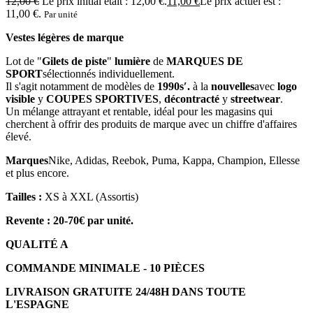
12,00
€
Le prix initial était : 12,00 €.
11,00
€
Le prix actuel est :
11,00 €.
Par unité
Vestes légères de marque
Lot de "
Gilets de piste
"
lumière
de
MARQUES DE
SPORT
sélectionnés individuellement.
Il s'agit notamment de modèles de
1990s′.
à la
nouvelles
avec
logo
visible
y
COUPES SPORTIVES
,
décontracté
y
streetwear
.
Un mélange attrayant et rentable, idéal pour les magasins qui
cherchent à offrir des produits de marque avec un chiffre d'affaires
élevé.
Marques
Nike, Adidas, Reebok, Puma, Kappa, Champion, Ellesse
et plus encore.
Tailles :
XS à XXL (Assortis)
Revente : 20-70€ par unité.
QUALITÉ A
COMMANDE MINIMALE - 10 PIÈCES
LIVRAISON GRATUITE 24/48H DANS TOUTE
L'ESPAGNE