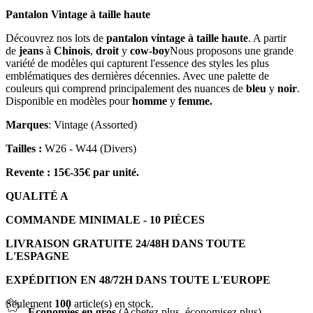
Pantalon Vintage à taille haute
Découvrez nos lots de
pantalon vintage à taille haute
. A partir
de
jeans
à
Chinois
,
droit
y
cow-boy
Nous proposons une grande
variété de modèles qui capturent l'essence des styles les plus
emblématiques des dernières décennies. Avec une palette de
couleurs qui comprend principalement des nuances de
bleu
y
noir
.
Disponible en modèles pour
homme
y
femme.
Marques
: Vintage (Assorted)
Tailles :
W26 - W44 (Divers)
Revente : 15€-35€ par unité.
QUALITÉ A
COMMANDE MINIMALE - 10 PIÈCES
LIVRAISON GRATUITE 24/48H DANS TOUTE
L'ESPAGNE
EXPÉDITION EN 48/72H DANS TOUTE L'EUROPE
Seulement
100
article(s) en stock.
Économies en gros
(Achetez plus, économisez plus)