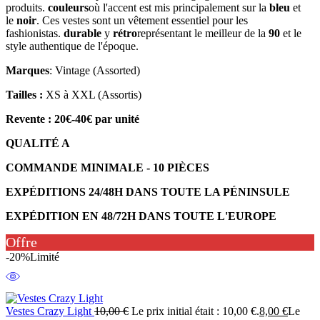
produits.
couleurs
où l'accent est mis principalement sur la
bleu
et
le
noir
. Ces vestes sont un vêtement essentiel pour les
fashionistas.
durable
y
rétro
représentant le meilleur de la
90
et le
style authentique de l'époque.
Marques
: Vintage (Assorted)
Tailles :
XS à XXL (Assortis)
Revente : 20€-40€ par unité
QUALITÉ A
COMMANDE MINIMALE - 10 PIÈCES
EXPÉDITIONS 24/48H DANS TOUTE LA PÉNINSULE
EXPÉDITION EN 48/72H DANS TOUTE L'EUROPE
Offre
-20%
Limité
Vestes Crazy Light
10,00
€
Le prix initial était : 10,00 €.
8,00
€
Le