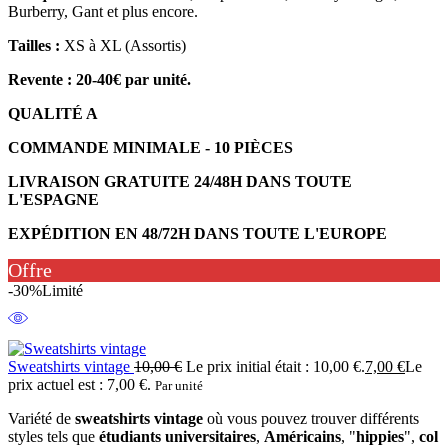
Burberry, Gant et plus encore.
Tailles :
XS à XL (Assortis)
Revente : 20-40€ par unité.
QUALITÉ A
COMMANDE MINIMALE - 10 PIÈCES
LIVRAISON GRATUITE 24/48H DANS TOUTE
L'ESPAGNE
EXPÉDITION EN 48/72H DANS TOUTE L'EUROPE
Offre
-30%
Limité
Sweatshirts vintage
10,00
€
Le prix initial était : 10,00 €.
7,00
€
Le
prix actuel est : 7,00 €.
Par unité
Variété de
sweatshirts vintage
où vous pouvez trouver différents
styles tels que
étudiants universitaires
,
Américains
, "
hippies
",
col