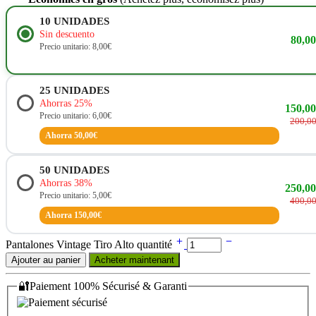
10
UNIDADES
Sin descuento
80,0
Precio unitario: 8,00€
25
UNIDADES
Ahorras 25%
150,0
Precio unitario: 6,00€
200,0
Ahorra 50,00€
50
UNIDADES
Ahorras 38%
250,0
Precio unitario: 5,00€
400,0
Ahorra 150,00€
Pantalones Vintage Tiro Alto quantité
Ajouter au panier
Acheter maintenant
🔐Paiement 100% Sécurisé & Garanti