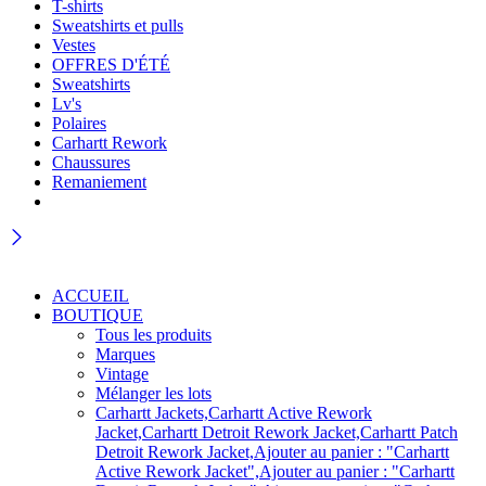
T-shirts
Sweatshirts et pulls
Vestes
OFFRES D'ÉTÉ
Sweatshirts
Lv's
Polaires
Carhartt Rework
Chaussures
Remaniement
ACCUEIL
BOUTIQUE
Tous les produits
Marques
Vintage
Mélanger les lots
Carhartt Jackets,Carhartt Active Rework
Jacket,Carhartt Detroit Rework Jacket,Carhartt Patch
Detroit Rework Jacket,Ajouter au panier : "Carhartt
Active Rework Jacket",Ajouter au panier : "Carhartt