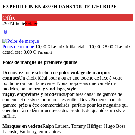
EXPÉDITION EN 48/72H DANS TOUTE L'EUROPE
Offre
-20%
Limité
Solder
Polos de marque
10,00
€
Le prix initial était : 10,00 €.
8,00
€
Le prix
actuel est : 8,00 €.
Par unité
Polos de marque de première qualité
Découvrez notre sélection de
polos vintage de marques
connues
Un choix idéal pour ajouter une touche de luxe à votre
boutique ou pour la revente. Nous proposons une variété de
modèles, notamment
grand logo
,
style
rugby
,
empreintes
y
broderie
disponibles dans une gamme de
couleurs et de styles pour tous les goûts. Des vêtements haut de
gamme, prêts à être commercialisés, parfaits pour les magasins qui
cherchent à se démarquer avec des produits de qualité et un style
raffiné.
Marques en vedette
Ralph Lauren, Tommy Hilfiger, Hugo Boss,
Lacoste, Burberry, entre autres.