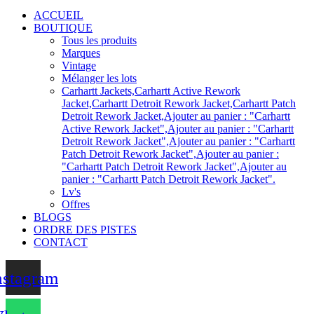
ACCUEIL
BOUTIQUE
Tous les produits
Marques
Vintage
Mélanger les lots
Carhartt Jackets,Carhartt Active Rework
Jacket,Carhartt Detroit Rework Jacket,Carhartt Patch
Detroit Rework Jacket,Ajouter au panier : "Carhartt
Active Rework Jacket",Ajouter au panier : "Carhartt
Detroit Rework Jacket",Ajouter au panier : "Carhartt
Patch Detroit Rework Jacket",Ajouter au panier :
"Carhartt Patch Detroit Rework Jacket",Ajouter au
panier : "Carhartt Patch Detroit Rework Jacket".
Lv's
Offres
BLOGS
ORDRE DES PISTES
CONTACT
nstagram