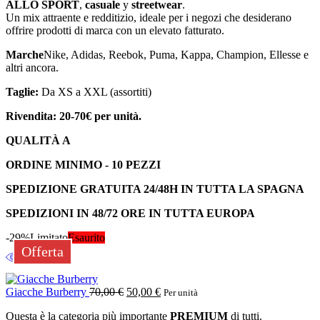
ALLO SPORT
,
casuale
y
streetwear
.
Un mix attraente e redditizio, ideale per i negozi che desiderano
offrire prodotti di marca con un elevato fatturato.
Marche
Nike, Adidas, Reebok, Puma, Kappa, Champion, Ellesse e
altri ancora.
Taglie:
Da XS a XXL (assortiti)
Rivendita: 20-70€ per unità.
QUALITÀ A
ORDINE MINIMO - 10 PEZZI
SPEDIZIONE GRATUITA 24/48H IN TUTTA LA SPAGNA
SPEDIZIONI IN 48/72 ORE IN TUTTA EUROPA
-29%
Limitato
Esaurito
Offerta
Giacche Burberry
70,00
€
50,00
€
Per unità
Questa è la categoria più importante
PREMIUM
di tutti.