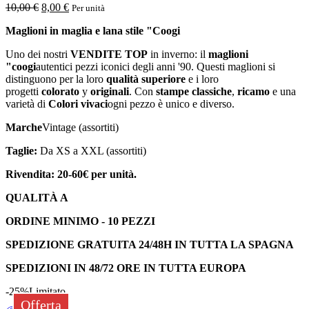
10,00
€
8,00
€
Per unità
Maglioni in maglia e lana stile "Coogi
Uno dei nostri
VENDITE TOP
in inverno: il
maglioni
"coogi
autentici pezzi iconici degli anni '90. Questi maglioni si
distinguono per la loro
qualità superiore
e i loro
progetti
colorato
y
originali
. Con
stampe classiche
,
ricamo
e una
varietà di
Colori vivaci
ogni pezzo è unico e diverso.
Marche
Vintage (assortiti)
Taglie:
Da XS a XXL (assortiti)
Rivendita: 20-60€ per unità.
QUALITÀ A
ORDINE MINIMO - 10 PEZZI
SPEDIZIONE GRATUITA 24/48H IN TUTTA LA SPAGNA
SPEDIZIONI IN 48/72 ORE IN TUTTA EUROPA
-25%
Limitato
Offerta