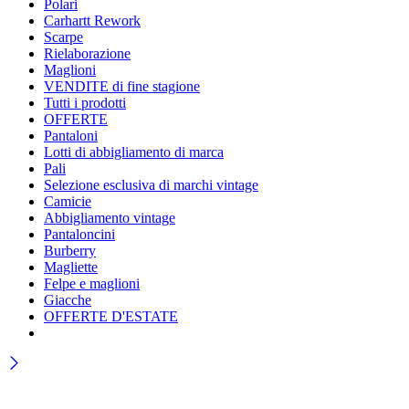
Polari
Carhartt Rework
Scarpe
Rielaborazione
Maglioni
VENDITE di fine stagione
Tutti i prodotti
OFFERTE
Pantaloni
Lotti di abbigliamento di marca
Pali
Selezione esclusiva di marchi vintage
Camicie
Abbigliamento vintage
Pantaloncini
Burberry
Magliette
Felpe e maglioni
Giacche
OFFERTE D'ESTATE