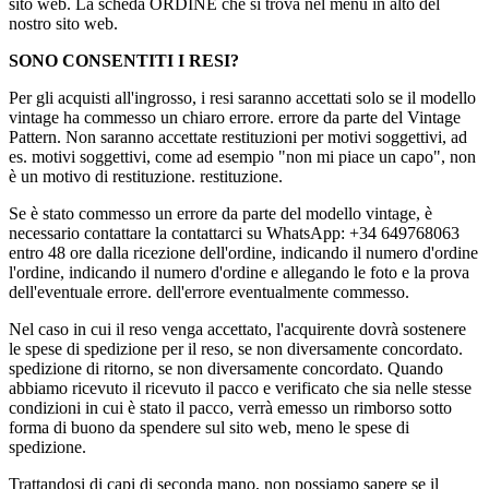
sito web. La scheda ORDINE che si trova nel menu in alto del
nostro sito web.
SONO CONSENTITI I RESI?
Per gli acquisti all'ingrosso, i resi saranno accettati solo se il modello
vintage ha commesso un chiaro errore. errore da parte del Vintage
Pattern. Non saranno accettate restituzioni per motivi soggettivi, ad
es. motivi soggettivi, come ad esempio "non mi piace un capo", non
è un motivo di restituzione. restituzione.
Se è stato commesso un errore da parte del modello vintage, è
necessario contattare la contattarci su WhatsApp: +34 649768063
entro 48 ore dalla ricezione dell'ordine, indicando il numero d'ordine
l'ordine, indicando il numero d'ordine e allegando le foto e la prova
dell'eventuale errore. dell'errore eventualmente commesso.
Nel caso in cui il reso venga accettato, l'acquirente dovrà sostenere
le spese di spedizione per il reso, se non diversamente concordato.
spedizione di ritorno, se non diversamente concordato. Quando
abbiamo ricevuto il ricevuto il pacco e verificato che sia nelle stesse
condizioni in cui è stato il pacco, verrà emesso un rimborso sotto
forma di buono da spendere sul sito web, meno le spese di
spedizione.
Trattandosi di capi di seconda mano, non possiamo sapere se il