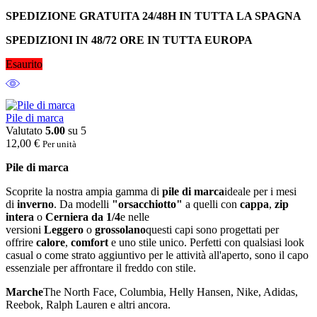
SPEDIZIONE GRATUITA 24/48H IN TUTTA LA SPAGNA
SPEDIZIONI IN 48/72 ORE IN TUTTA EUROPA
Esaurito
Pile di marca
Valutato
5.00
su 5
12,00
€
Per unità
Pile di marca
Scoprite la nostra ampia gamma di
pile di marca
ideale per i mesi
di
inverno
. Da modelli
"orsacchiotto"
a quelli con
cappa
,
zip
intera
o
Cerniera da 1/4
e nelle
versioni
Leggero
o
grossolano
questi capi sono progettati per
offrire
calore
,
comfort
e uno stile unico. Perfetti con qualsiasi look
casual o come strato aggiuntivo per le attività all'aperto, sono il capo
essenziale per affrontare il freddo con stile.
Marche
The North Face, Columbia, Helly Hansen, Nike, Adidas,
Reebok, Ralph Lauren e altri ancora.