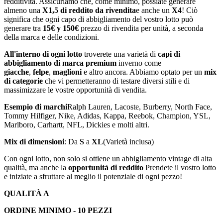
redditività. Assicuriamo che, come minimo, possiate generare
almeno una
X1,5 di reddito da rivendita
e anche un
X4
! Ciò
significa che ogni capo di abbigliamento del vostro lotto può
generare tra
15€ y 150€
prezzo di rivendita per unità, a seconda
della marca e delle condizioni.
All'interno di ogni lotto
troverete una varietà di
capi di
abbigliamento di marca premium
inverno come
giacche
,
felpe
,
maglioni
e altro ancora. Abbiamo optato per un
mix
di categorie
che vi permetteranno di testare diversi stili e di
massimizzare le vostre opportunità di vendita.
Esempio di marchi
Ralph Lauren, Lacoste, Burberry, North Face,
Tommy Hilfiger, Nike, Adidas, Kappa, Reebok, Champion, YSL,
Marlboro, Carhartt, NFL, Dickies e molti altri.
Mix di dimensioni
: Da
S
a
XL
(Varietà inclusa)
Con ogni lotto, non solo si ottiene un abbigliamento vintage di alta
qualità, ma anche la
opportunità di reddito
Prendete il vostro lotto
e iniziate a sfruttare al meglio il potenziale di ogni pezzo!
QUALITÀ A
ORDINE MINIMO - 10 PEZZI