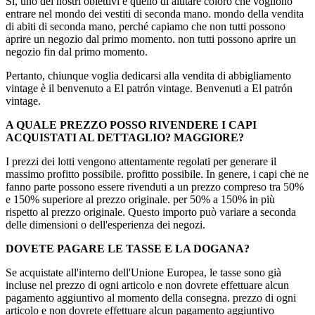
Sì, uno dei nostri obiettivi è quello di aiutare coloro che vogliono
entrare nel mondo dei vestiti di seconda mano. mondo della vendita
di abiti di seconda mano, perché capiamo che non tutti possono
aprire un negozio dal primo momento. non tutti possono aprire un
negozio fin dal primo momento.
Pertanto, chiunque voglia dedicarsi alla vendita di abbigliamento
vintage è il benvenuto a El patrón vintage. Benvenuti a El patrón
vintage.
A QUALE PREZZO POSSO RIVENDERE I CAPI
ACQUISTATI AL DETTAGLIO?
MAGGIORE?
I prezzi dei lotti vengono attentamente regolati per generare il
massimo profitto possibile. profitto possibile. In genere, i capi che ne
fanno parte possono essere rivenduti a un prezzo compreso tra 50%
e 150% superiore al prezzo originale. per 50% a 150% in più
rispetto al prezzo originale. Questo importo può variare a seconda
delle dimensioni o dell'esperienza dei negozi.
DOVETE PAGARE LE TASSE E LA DOGANA?
Se acquistate all'interno dell'Unione Europea, le tasse sono già
incluse nel prezzo di ogni articolo e non dovrete effettuare alcun
pagamento aggiuntivo al momento della consegna. prezzo di ogni
articolo e non dovrete effettuare alcun pagamento aggiuntivo