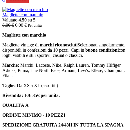
Magliette con marchio
Valutato
4.50
su 5
8,00
€
6,00
€
Per unità
Magliette con marchio
Magliette vintage di
marchi riconosciuti
Selezionati singolarmente,
disponibili in confezioni da 10 pezzi. Capi in
buone condizioni
con
loghi visibili e stili sportivi, casual o classici.
Marche:
Marchi: Lacoste, Nike, Ralph Lauren, Tommy Hilfiger,
Adidas, Puma, The North Face, Armani, Levi's, Ellese, Champion,
Fila...
Taglie:
Da XS a XL (assortiti)
Rivendita: 10€-35€ per unità.
QUALITÀ A
ORDINE MINIMO - 10 PEZZI
SPEDIZIONE GRATUITA 24/48H IN TUTTA LA SPAGNA