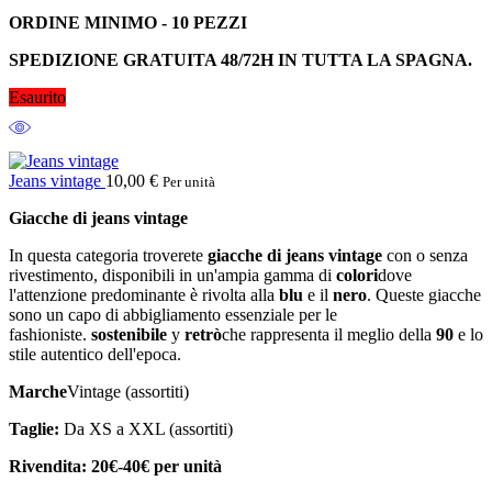
ORDINE MINIMO - 10 PEZZI
SPEDIZIONE GRATUITA 48/72H IN TUTTA LA SPAGNA.
Esaurito
Jeans vintage
10,00
€
Per unità
Giacche di jeans vintage
In questa categoria troverete
giacche di jeans vintage
con o senza
rivestimento, disponibili in un'ampia gamma di
colori
dove
l'attenzione predominante è rivolta alla
blu
e il
nero
. Queste giacche
sono un capo di abbigliamento essenziale per le
fashioniste.
sostenibile
y
retrò
che rappresenta il meglio della
90
e lo
stile autentico dell'epoca.
Marche
Vintage (assortiti)
Taglie:
Da XS a XXL (assortiti)
Rivendita: 20€-40€ per unità