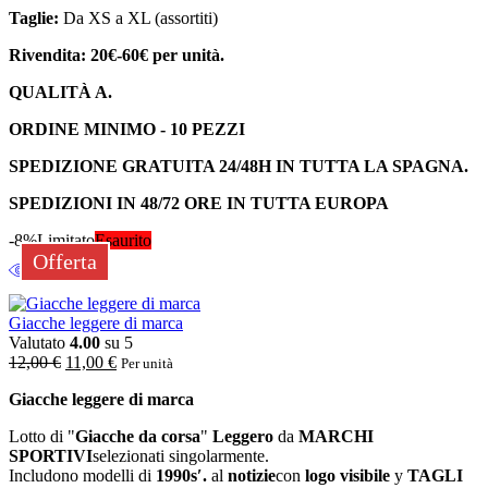
Taglie:
Da XS a XL (assortiti)
Rivendita: 20€-60€ per unità.
QUALITÀ A.
ORDINE MINIMO - 10 PEZZI
SPEDIZIONE GRATUITA 24/48H IN TUTTA LA SPAGNA.
SPEDIZIONI IN 48/72 ORE IN TUTTA EUROPA
-8%
Limitato
Esaurito
Offerta
Giacche leggere di marca
Valutato
4.00
su 5
12,00
€
11,00
€
Per unità
Giacche leggere di marca
Lotto di "
Giacche da corsa
"
Leggero
da
MARCHI
SPORTIVI
selezionati singolarmente.
Includono modelli di
1990s′.
al
notizie
con
logo visibile
y
TAGLI