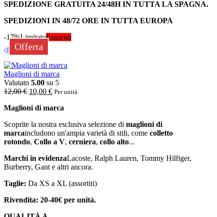
SPEDIZIONE GRATUITA 24/48H IN TUTTA LA SPAGNA.
SPEDIZIONI IN 48/72 ORE IN TUTTA EUROPA
-17%
Limitato
Esaurito
Offerta
Maglioni di marca
Valutato
5.00
su 5
12,00
€
10,00
€
Per unità
Maglioni di marca
Scoprite la nostra esclusiva selezione di
maglioni di
marca
includono un'ampia varietà di stili, come
colletto
rotondo
,
Collo a V
,
cerniera
,
collo alto
...
Marchi in evidenza
Lacoste, Ralph Lauren, Tommy Hilfiger,
Burberry, Gant e altri ancora.
Taglie:
Da XS a XL (assortiti)
Rivendita: 20-40€ per unità.
QUALITÀ A