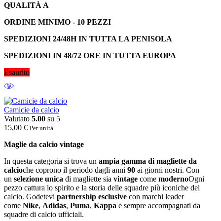
QUALITÀ A
ORDINE MINIMO - 10 PEZZI
SPEDIZIONI 24/48H IN TUTTA LA PENISOLA
SPEDIZIONI IN 48/72 ORE IN TUTTA EUROPA
Esaurito
Camicie da calcio
Valutato
5.00
su 5
15,00
€
Per unità
Maglie da calcio vintage
In questa categoria si trova un
ampia gamma di magliette da
calcio
che coprono il periodo dagli anni
90
ai giorni nostri. Con
un
selezione unica
di magliette sia
vintage
come
moderno
Ogni
pezzo cattura lo spirito e la storia delle squadre più iconiche del
calcio. Godetevi
partnership esclusive
con marchi leader
come
Nike
,
Adidas
,
Puma
,
Kappa
e sempre accompagnati da
squadre di calcio ufficiali.