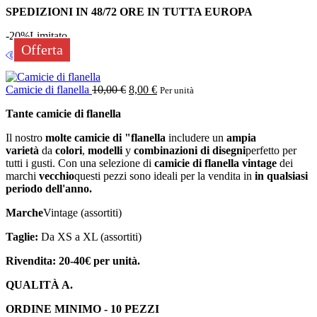
SPEDIZIONI IN 48/72 ORE IN TUTTA EUROPA
-20%
Limitato
Offerta
Camicie di flanella
10,00
€
8,00
€
Per unità
Tante camicie di flanella
Il nostro
molte camicie di "flanella
includere un
ampia
varietà
da
colori
,
modelli
y
combinazioni di disegni
perfetto per
tutti i gusti. Con una selezione di
camicie di flanella vintage
dei
marchi
vecchio
questi pezzi sono ideali per la vendita in
in qualsiasi
periodo dell'anno.
Marche
Vintage (assortiti)
Taglie:
Da XS a XL (assortiti)
Rivendita: 20-40€ per unità.
QUALITÀ A.
ORDINE MINIMO - 10 PEZZI